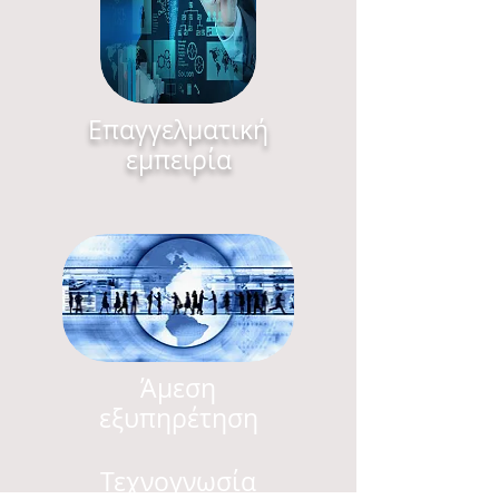
Επαγγελματική
εμπειρία
Άμεση
εξυπηρέτηση
Τεχνογνωσία