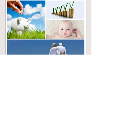
Αποταμίευση / επένδυση
Προγράμματα συνταξιοδοτικά & παιδικά
Αποταμιευτικά/επενδυτικά
προγράμματα
- περιοδικών ή εφάπαξ καταβολής
- εγγυημένων αποδόσεων ή unit linked
ΔΙΕΥΘΥΝΣΗ